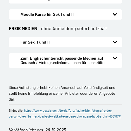
Moodle Kurse für Sek I und II
FREIE MEDIEN
- ohne Anmeldung sofort nutzbar!
Für Sek. I und II
Zum Englischunterricht passende Medien auf
Deutsch
/ Hintergrundinformationen für Lehrkräfte
Diese Auflistung erhebt keinen Anspruch auf Vollständigkeit und
stellt keine Empfehlung einzelner Anbieter oder deren Angebote
dar.
Bildquelle:
https://www.pexels.com/de-de/foto/flache-laienfotografie-der-
person-die-silbernes-ipad-auf-weltkarte-neben-schwarzem-hut-beruhrt-1051077/
Veröffentlicht am: 28.10.2025