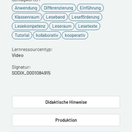
Anwendung
Differenzierung
Einführung
Klassenraum
Leseband
Leseförderung
Lesekompetenz
Leseraum
Lesetexte
Tutorial
kollaborativ
kooperativ
Lernressourcentyp:
Video
Signatur:
SODIX_0001084915
Didaktische Hinweise
Produktion