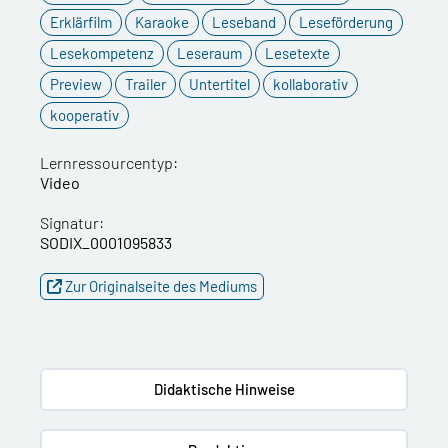
Erklärfilm
Karaoke
Leseband
Leseförderung
Lesekompetenz
Leseraum
Lesetexte
Preview
Trailer
Untertitel
kollaborativ
kooperativ
Lernressourcentyp:
Video
Signatur:
SODIX_0001095833
Zur Originalseite des Mediums
Didaktische Hinweise