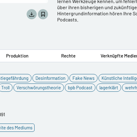
lernen Werkzeuge kennen, um fehlerh
über ihren bisherigen und zukünftig
Hintergrundinformation hören Ihre Sc
Podcasts.
Produktion
Rechte
Verknüpfte Medie
tiegefährdung
Desinformation
Fake News
Künstliche Intelli
Troll
Verschwörungstheorie
bpb Podcast
lagerklärt
wehrh
891
eite des Mediums