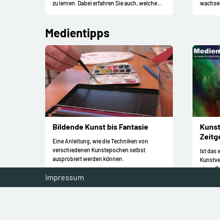
zu lernen. Dabei erfahren Sie auch, welche
wachsen
Einsatzmöglichkeiten sich für Ihren
Berufsb
Unterricht ergeben.
Medientipps
Bildende Kunst bis Fantasie
Kunst
Zeitg
Eine Anleitung, wie die Techniken von
verst
verschiedenen Kunstepochen selbst
Ist das 
ausprobiert werden können.
Kunstver
einen Z
Impressum
Im Fokus