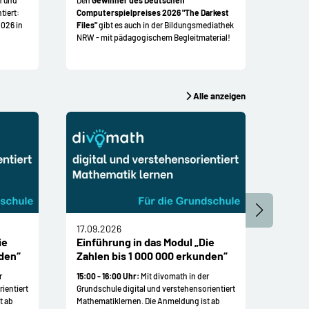
FWU-Me
tiert:
Computerspielpreises 2026 "The Darkest
2026 in
Files"
gibt es auch in der Bildungsmediathek
NRW - mit pädagogischem Begleitmaterial!
Alle anzeigen
17.09.2026
18.09
ie
Einführung in das Modul „Die
#KiN
nden“
Zahlen bis 1 000 000 erkunden“
Ruhr
r
15:00 - 16:00 Uhr:
Mit divomath in der
Zwisch
ientiert
Grundschule digital und verstehensorientiert
Präsen
t ab
Mathematiklernen. Die Anmeldung ist ab
pädago