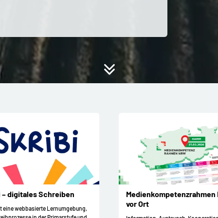
i – digitales Schreiben
Medienkompetenzrahmen
vor Ort
ist eine webbasierte Lernumgebung,
reibprozesse in der Primarstufe und
Information, Austausch, Kooperatio