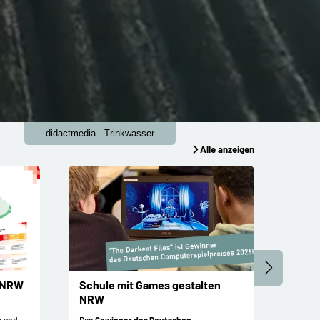
didactmedia - Trinkwasser
Alle anzeigen
 NRW
Schule mit Games gestalten
FWU-
NRW
Im Kale
in NRW
n und
Den
Gewinner des Deutschen