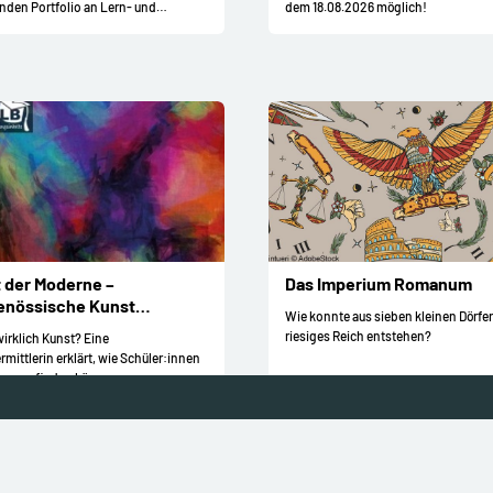
den Portfolio an Lern- und
dem 18.08.2026 möglich!
ildungsinhalten.
 der Moderne –
Das Imperium Romanum
enössische Kunst
Wie konnte aus sieben kleinen Dörfer
ehen
riesiges Reich entstehen?
wirklich Kunst? Eine
mittlerin erklärt, wie Schüler:innen
ugang finden können.