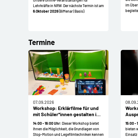
im Über
Lehrkräfte in NRW. Der nächste Termin ist am
begleite
6.Oktober 2026
(BiMenar | Basis).
Termine
07.09.2026
08.09
Workshop: Erklärfilme für und
Works
mit Schüler*innen gestalten im
Auspr
Medienlabor der Stadt Bielefeld
Anwe
14:00 - 16:00 Uhr:
Dieser Workshop bietet
15:00 - 
Ihnen die Möglichkeit, die Grundlagen von
bieten w
Stop-Motion und Legefilmtechniken kennen
Einsatz 