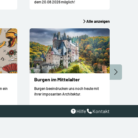
dem 20.08.2026 möglich!
ist ab 
Alle anzeigen
Burgen im Mittelalter
Blöd
Stre
n ein
Burgen beeindrucken uns noch heute mit
ihrer imposanten Architektur.
Ein Bil
eine G
Streit
Hilfe
Kontakt
Alle anzeigen