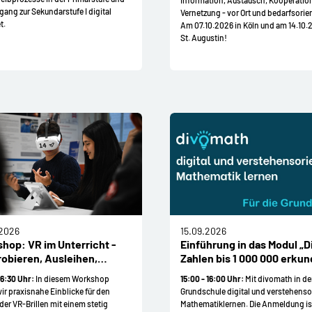
gang zur Sekundarstufe I digital
Vernetzung - vor Ort und bedarfsorien
t.
Am 07.10.2026 in Köln und am 14.10.
St. Augustin!
.2026
15.09.2026
hop: VR im Unterricht -
Einführung in das Modul „D
obieren, Ausleihen,
Zahlen bis 1 000 000 erku
nden
16:30 Uhr:
In diesem Workshop
15:00 - 16:00 Uhr:
Mit divomath in de
ir praxisnahe Einblicke für den
Grundschule digital und verstehensor
der VR-Brillen mit einem stetig
Mathematiklernen. Die Anmeldung is